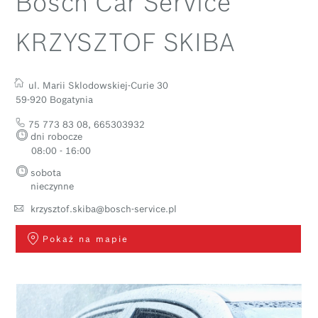
Bosch Car Service
KRZYSZTOF SKIBA
ul. Marii Sklodowskiej-Curie 30
59-920 Bogatynia
75 773 83 08
,
665303932
dni robocze
08:00 - 16:00
sobota
nieczynne
krzysztof.skiba@bosch-service.pl
Pokaż na mapie